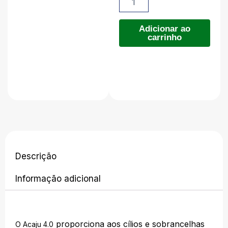
4.0
-
era:
é:
15ml
Adicionar ao
carrinho
quantidade
R$119.90
R$109.90
Descrição
Informação adicional
proporciona aos cílios e sobrancelhas
O Acaju 4.0