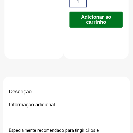
original
atual
1.0
-
era:
é:
15ml
Adicionar ao
carrinho
quantidade
R$119.90
R$109.90
Descrição
Informação adicional
Especialmente recomendado para tingir cílios e