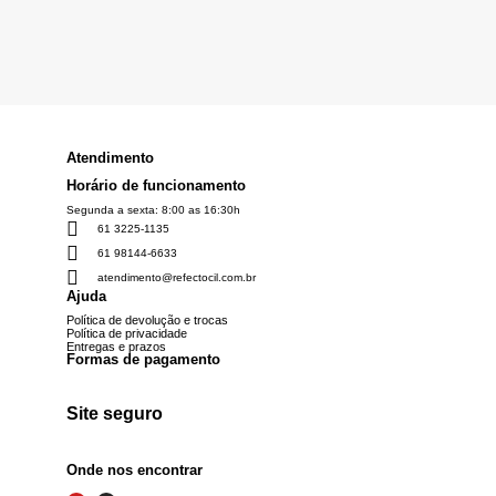
Atendimento
Horário de funcionamento
Segunda a sexta: 8:00 as 16:30h
61 3225-1135
61 98144-6633
atendimento@refectocil.com.br
Ajuda
Política de devolução e trocas
Política de privacidade
Entregas e prazos
Formas de pagamento
Site seguro
Onde nos encontrar
Y
I