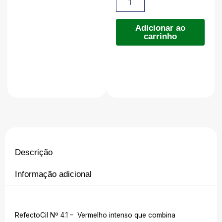
4.1
-
era:
é:
15ml
Adicionar ao
carrinho
quantidade
R$119.90
R$109.90
Descrição
Informação adicional
RefectoCil Nº 4.1 – Vermelho intenso que combina