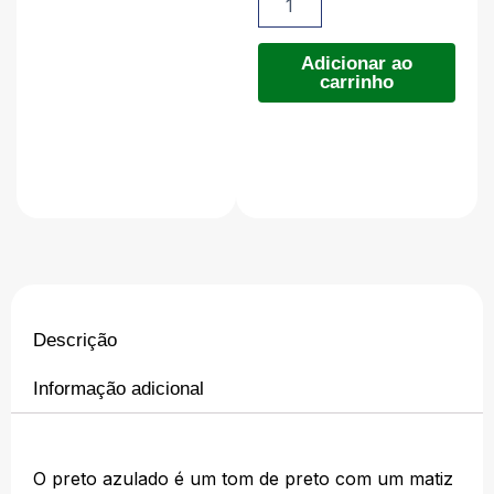
original
atual
Azulado
2.0
era:
é:
-
Adicionar ao
carrinho
15ml
R$119.90
R$109.90
quantidade
Descrição
Informação adicional
O preto azulado é um tom de preto com um matiz