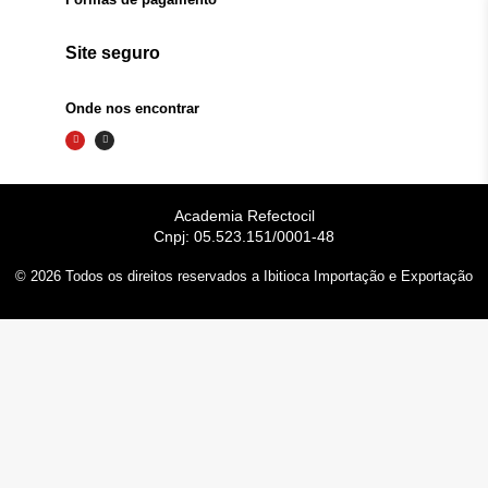
Site seguro
Onde nos encontrar
Y
I
o
n
u
s
t
t
u
a
b
g
e
r
a
m
Academia Refectocil
Cnpj: 05.523.151/0001-48
© 2026 Todos os direitos reservados a Ibitioca Importação e Exportação
Dúvidas? Fale conosco
Olá,Dúvidas? 👋 Fale conosco
Abrir Conversa